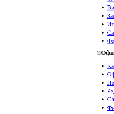
Ви
За
Ин
Си
Фа
Офи
Ка
Оф
Пе
Ре
Сл
Ф