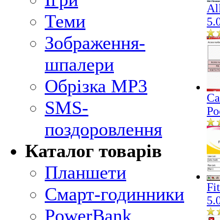
Al
Теми
5.
Зображення-
шпалери
Обрізка MP3
Ca
SMS-
Po
поздоровлення
Каталог товарів
Планшети
Fi
Смарт-годинники
5.
PowerBank