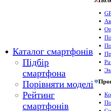
Пол
GP
Ак
Ор
По
По
Каталог смартфонів
П
Підбір
Ра
Эм
смартфона
Про
Порівняти моделі
Рейтинг
Ко
По
смартфонів
Си