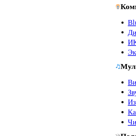
Ком
Bl
Ди
ИК
Эк
Мул
Ви
Зв
Из
Ка
Чи