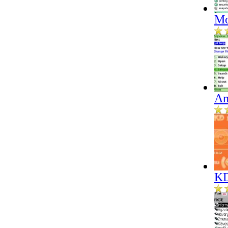
Mo
An
KD