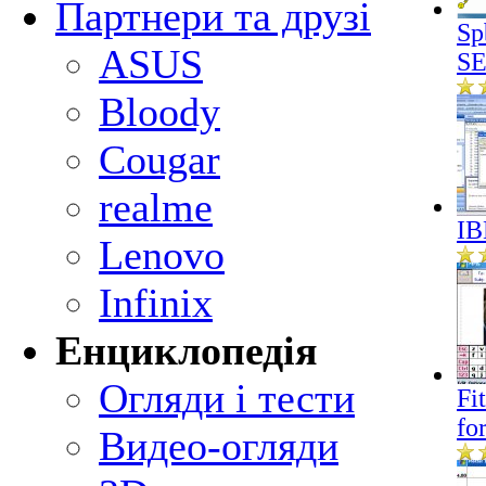
Партнери та друзі
Sp
ASUS
SE
Bloody
Cougar
realme
IB
Lenovo
Infinix
Енциклопедія
Огляди і тести
Fi
fo
Видео-огляди