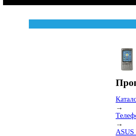
Про
Катал
→
Телеф
→
ASUS 