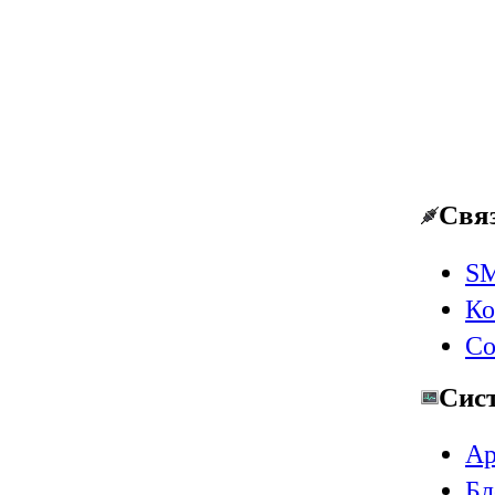
Свя
SM
Ко
Со
Сис
Ар
Бл