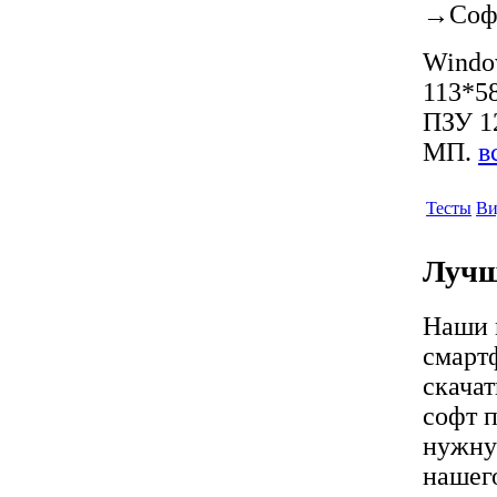
→
Соф
Window
113*58
ПЗУ 12
МП.
в
Тесты
Ви
Лучш
Наши 
смарт
скача
софт п
нужну
нашег